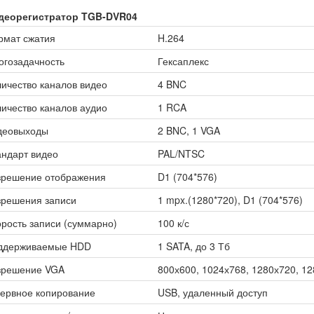
деорегистратор TGB-DVR04
рмат сжатия
H.264
огозадачность
Гексаплекс
ичество каналов видео
4 BNC
ичество каналов аудио
1 RCA
деовыходы
2 BNC, 1 VGA
ндарт видео
PAL/NTSC
зрешение отображения
D1 (704*576)
зрешения записи
1 mpx.(1280*720), D1 (704*576)
рость записи (суммарно)
100 к/с
ддерживаемые HDD
1 SATA, до 3 Тб
зрешение VGA
800х600, 1024х768, 1280х720, 1
зервное копирование
USB, удаленный доступ