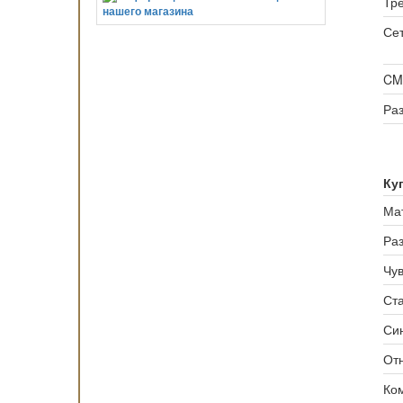
Тр
Се
CM
Ра
Ку
Ма
Ра
Чув
Ста
Си
От
Ком