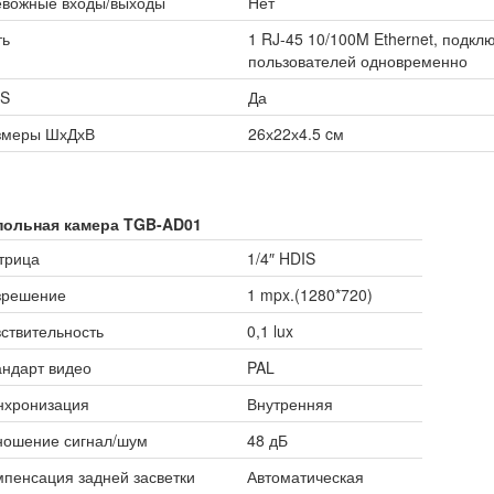
евожные входы/выходы
Нет
ть
1 RJ-45 10/100M Ethernet, подкл
пользователей одновременно
S
Да
змеры ШхДхВ
26х22х4.5 cм
польная камера TGB-AD01
трица
1/4″ HDIS
зрешение
1 mpx.(1280*720)
ствительность
0,1 lux
ндарт видео
PAL
нхронизация
Внутренняя
ношение сигнал/шум
48 дБ
пенсация задней засветки
Автоматическая