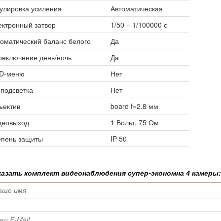
улировка усиления
Автоматическая
ктронный затвор
1/50 – 1/100000 с
оматический баланс белого
Да
реключение день/ночь
Да
D-меню
Нет
подсветка
Нет
ъектив
board f=2.8 мм
деовыход
1 Вольт, 75 Ом
епень защиты
IP-50
казать комплект
видеонаблюдения супер-экономна 4 камеры
: