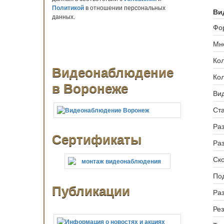
Политикой
в отношении персональных
Ви
данных.
Фо
Мн
Кол
Видеонаблюдение
Кол
в Воронеже
Ви
Ста
Ра
Сертификаты
Ра
Ско
По
Публикации
Ра
Ре