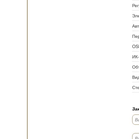
Рег
Эле
Авт
Пе
OS
ИК-
Об
Ви
Ст
За