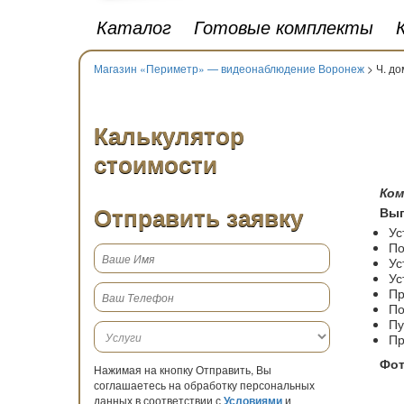
Каталог
Готовые комплекты
Магазин «Периметр» — видеонаблюдение Воронеж
> Ч. до
Калькулятор
стоимости
Ком
Отправить заявку
Вып
Ус
По
Ус
Ус
Пр
По
Пу
Пр
Фот
Нажимая на кнопку Отправить, Вы
соглашаетесь на обработку персональных
данных в соответствии с
Условиями
и