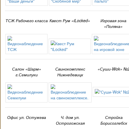
ТСЖ Рабочего класса
Квест Рум «iLocked»
Игровая зона
«Поляна»
Салон «Шарм»
Свинокомплекс
«Суши-Wok» №
г.Семилуки
Нижнедевицк
Офис ул. Остужева
Ч. дом ул.
Стройка
Острогожская
Борисоглебск